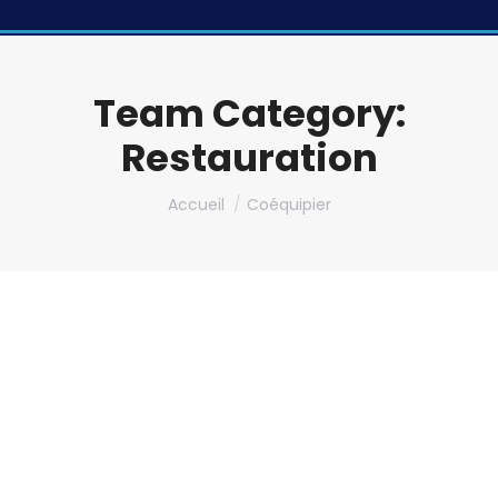
Team Category:
Restauration
Vous êtes ici :
Accueil
Coéquipier