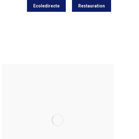
3 60 43 69
Ecoledirecte
Restauration
Activités extrascolaires
Infos Pratiques