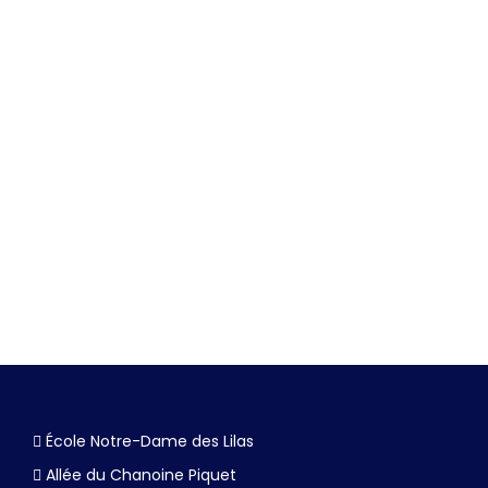
Kermesse
Calendrier
27 juin, 2026
Lire la suite
École Notre-Dame des Lilas
Allée du Chanoine Piquet